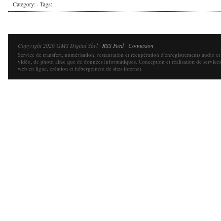
Category: · Tags:
Copyright 2026 GMS Digital Sàrl ·
RSS Feed
·
Connexion
Service de transfert, numérisation, restauration et récupération d'enregistrements audio et
vidéo, de photo ainsi que de données informatiques. Conception et réalisation de services
web en ligne, création et hébergement de sites internet.