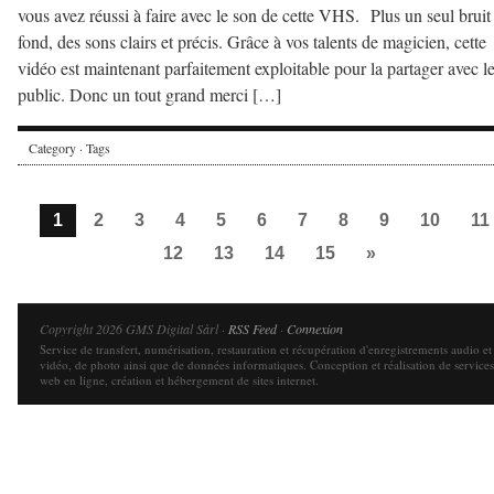
vous avez réussi à faire avec le son de cette VHS. Plus un seul bruit
fond, des sons clairs et précis. Grâce à vos talents de magicien, cette
vidéo est maintenant parfaitement exploitable pour la partager avec l
public. Donc un tout grand merci […]
Category · Tags
1
2
3
4
5
6
7
8
9
10
11
12
13
14
15
»
Copyright 2026 GMS Digital Sàrl ·
RSS Feed
·
Connexion
Service de transfert, numérisation, restauration et récupération d'enregistrements audio et
vidéo, de photo ainsi que de données informatiques. Conception et réalisation de services
web en ligne, création et hébergement de sites internet.